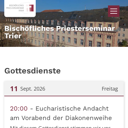
Zum Inhalt springen
Bischöfliches Priesterseminar
Trier
Gottesdienste
11
Sept. 2026
Freitag
Datum: 11. September 2026
20:00
Eucharistische Andacht
am Vorabend der Diakonenweihe
Mit diesem Gottesdienst stimmen wir uns