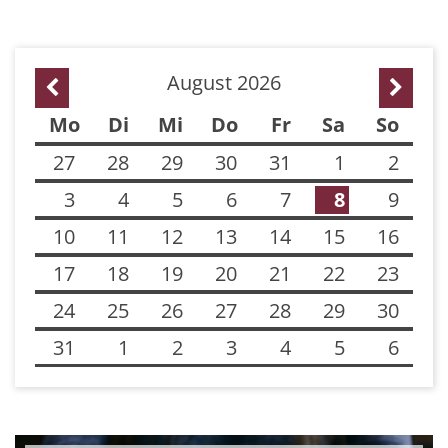
August 2026
Vorherige Seite
Nächst
Mo
Di
Mi
Do
Fr
Sa
So
27
28
29
30
31
1
2
3
4
5
6
7
8
9
10
11
12
13
14
15
16
17
18
19
20
21
22
23
24
25
26
27
28
29
30
31
1
2
3
4
5
6