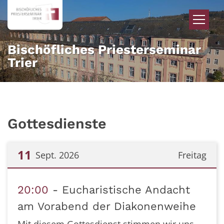
Zum Inhalt springen
Bischöfliches Priesterseminar
Trier
Gottesdienste
11
Sept. 2026
Freitag
Datum: 11. September 2026
20:00
Eucharistische Andacht
am Vorabend der Diakonenweihe
Mit diesem Gottesdienst stimmen wir uns