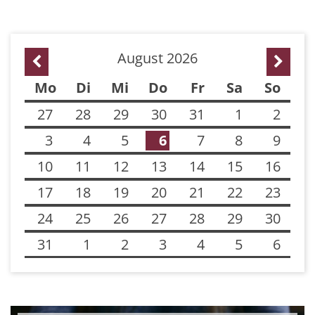
August 2026
Vorherige Seite
Nächst
Mo
Di
Mi
Do
Fr
Sa
So
27
28
29
30
31
1
2
3
4
5
6
7
8
9
10
11
12
13
14
15
16
17
18
19
20
21
22
23
24
25
26
27
28
29
30
31
1
2
3
4
5
6