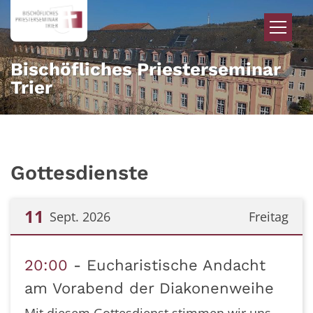
Zum Inhalt springen
Bischöfliches Priesterseminar
Trier
Gottesdienste
11
Sept. 2026
Freitag
Datum: 11. September 2026
20:00
Eucharistische Andacht
am Vorabend der Diakonenweihe
Mit diesem Gottesdienst stimmen wir uns