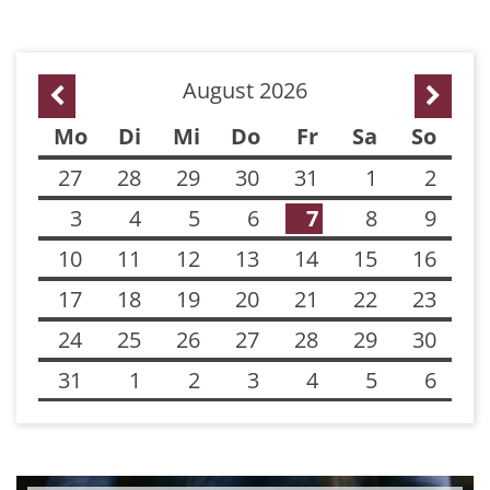
August 2026
Vorherige Seite
Nächst
Mo
Di
Mi
Do
Fr
Sa
So
27
28
29
30
31
1
2
3
4
5
6
7
8
9
10
11
12
13
14
15
16
17
18
19
20
21
22
23
24
25
26
27
28
29
30
31
1
2
3
4
5
6