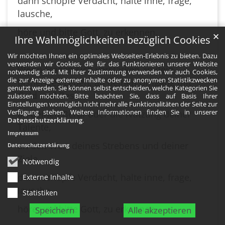
dann schöpfe Verdacht, halte inne, frage,
lausche,
höre und bitte Gott, zu erkennen.
✕
Ihre Wahlmöglichkeiten bezüglich Cookies
Wir möchten Ihnen ein optimales Webseiten-Erlebnis zu bieten. Dazu
verwenden wir Cookies, die für das Funktionieren unserer Website
Wenn Fragen sich verstärken an dein
notwendig sind. Mit Ihrer Zustimmung verwenden wir auch Cookies,
die zur Anzeige externer Inhalte oder zu anonymen Statistikzwecken
bisheriges Leben, an deinen Umgang mit
genutzt werden. Sie können selbst entscheiden, welche Kategorien Sie
Geld und Besitz,
zulassen möchten. Bitte beachten Sie, dass auf Basis Ihrer
Einstellungen womöglich nicht mehr alle Funktionalitäten der Seite zur
Verfügung stehen. Weitere Informationen finden Sie in unserer
an deinen Beruf oder die Nutzung deiner
Datenschutzerklärung
.
Talente,
Impressum
an den Wert deines Strebens und deiner
Datenschutzerklärung
Ziele,
Notwendig
dann schöpfe Verdacht, halte inne, frage,
Externe Inhalte
lausche,
Statistiken
höre und bitte Gott, zu erkennen.
Speichern
Alle akzeptieren