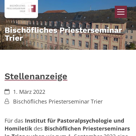
Zum Inhalt springen
Bischöfliches Priesterseminar
Trier
Stellenanzeige
Datum:
1. März 2022
Von:
Bischöfliches Priesterseminar Trier
Für das
Institut für Pastoralpsychologie und
Homiletik
des
Bischöflichen Priesterseminars