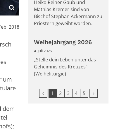
Heiko Reiner Gaub und
Mathias Kremer sind von
Bischof Stephan Ackermann zu
Priestern geweiht worden.
Feb. 2018
Weihejahrgang 2026
rsch
4. Juli 2026
„Stelle dein Leben unter das
des
Geheimnis des Kreuzes“
(Weiheliturgie)
er um
tulare
Vorherige Seite
Nächste Seite
1
2
3
4
5
nd dem
tel
hofs);