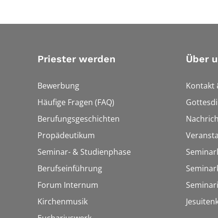
Priester werden
Über u
Bewerbung
Kontakt 
Häufige Fragen (FAQ)
Gottesdi
Berufungsgeschichten
Nachric
Propädeutikum
Veranst
Seminar- & Studienphase
Seminarl
Berufseinführung
Seminar
Forum Internum
Seminar
Kirchenmusik
Jesuiten
Euchariuswerk