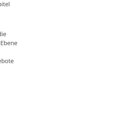
itel
die
 Ebene
ebote