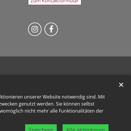
Zum Kontaktformular
Bischöfliches Priesterseminar au
Bischöfliches Priestersemi
✕
nktionieren unserer Website notwendig sind. Mit
kzwecken genutzt werden. Sie können selbst
 womöglich nicht mehr alle Funktionalitäten der
Speichern
Alle akzeptieren