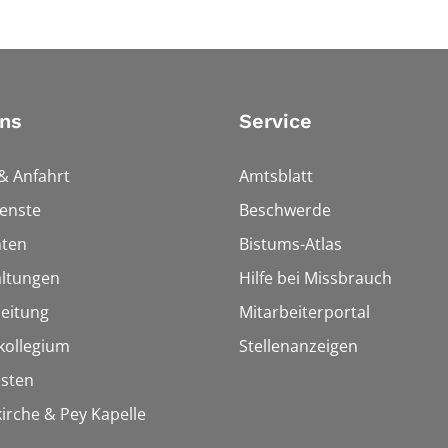
ns
Service
& Anfahrt
Amtsblatt
enste
Beschwerde
hten
Bistums-Atlas
altungen
Hilfe bei Missbrauch
eitung
Mitarbeiterportal
kollegium
Stellenanzeigen
isten
kirche & Pey Kapelle