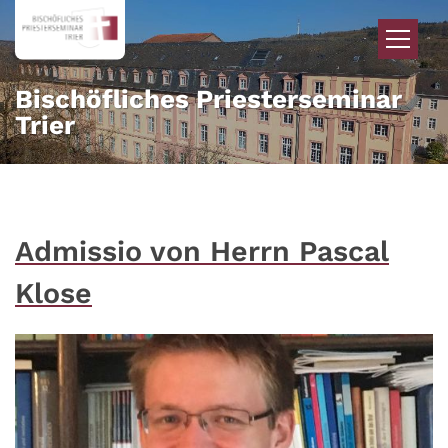
Zum Inhalt springen
Bischöfliches Priesterseminar
Trier
Admissio von Herrn Pascal
Klose