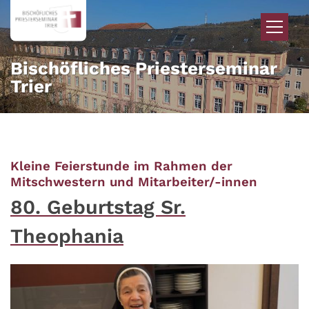
Zum Inhalt springen
Bischöfliches Priesterseminar
Trier
Kleine Feierstunde im Rahmen der
:
Mitschwestern und Mitarbeiter/-innen
80. Geburtstag Sr.
Theophania