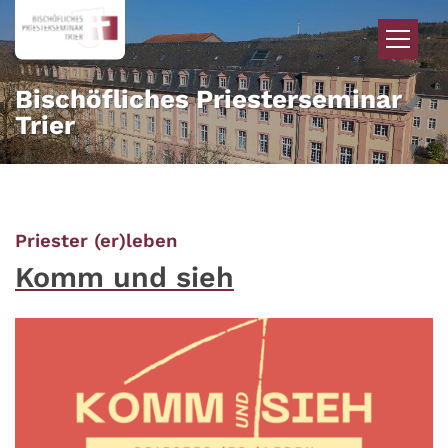
Zum Inhalt springen
Bischöfliches Priesterseminar
Trier
:
Priester (er)leben
Komm und sieh