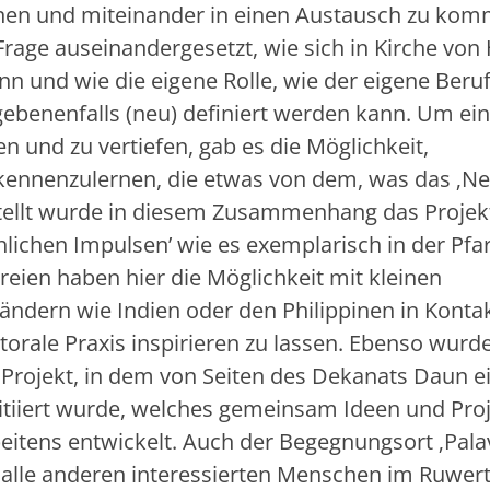
nen und miteinander in einen Austausch zu kom
Frage auseinandergesetzt, wie sich in Kirche von
n und wie die eigene Rolle, wie der eigene Beruf
benenfalls (neu) definiert werden kann. Um ein
 und zu vertiefen, gab es die Möglichkeit,
kennenzulernen, die etwas von dem, was das ‚Ne
estellt wurde in diesem Zusammenhang das Projek
hlichen Impulsen’ wie es exemplarisch in der Pfar
reien haben hier die Möglichkeit mit kleinen
ändern wie Indien oder den Philippinen in Konta
orale Praxis inspirieren zu lassen. Ebenso wurd
n Projekt, in dem von Seiten des Dekanats Daun e
nitiiert wurde, welches gemeinsam Ideen und Pro
itens entwickelt. Auch der Begegnungsort ‚Palav
d alle anderen interessierten Menschen im Ruwert