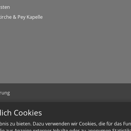
isten
kirche & Pey Kapelle
ärung
lich Cookies
nis zu bieten. Dazu verwenden wir Cookies, die für das Fu
e zur Anzeige externer Inhalte oder zu anonymen Statisti