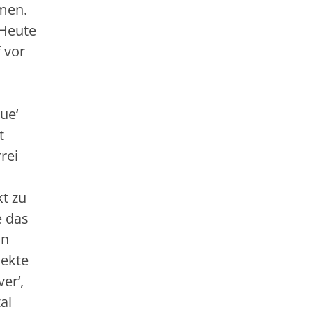
men.
 Heute
 vor
ue‘
t
rei
kt zu
e das
in
jekte
er‘,
al