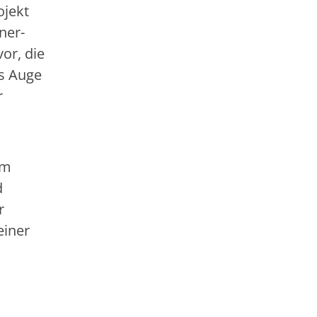
ojekt
ner-
or, die
ns Auge
r
im
d
r
einer