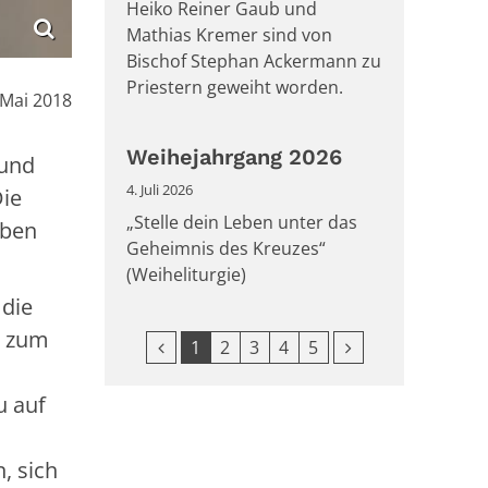
Heiko Reiner Gaub und
Mathias Kremer sind von
Bischof Stephan Ackermann zu
Priestern geweiht worden.
:
 Mai 2018
Weihejahrgang 2026
 und
4. Juli 2026
Die
„Stelle dein Leben unter das
eben
Geheimnis des Kreuzes“
(Weiheliturgie)
 die
, zum
Vorherige Seite
Nächste Seite
1
2
3
4
5
u auf
, sich