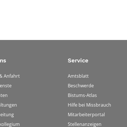
ns
Service
& Anfahrt
Amtsblatt
enste
Beschwerde
hten
Bistums-Atlas
altungen
Hilfe bei Missbrauch
eitung
Mitarbeiterportal
kollegium
Stellenanzeigen