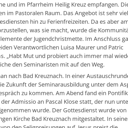
che und im Pfarrheim Heilig Kreuz empfangen. Di
en im Pastoralen Raum. Das Angebot ist sehr viel
sdiensten hin zu Ferienfreizeiten. Da es aber a
vorzustellen, was sie macht, wurde die Kommunit
emente der Jugendchristmette. Im Anschluss ga
eiden Verantwortlichen Luisa Maurer und Patric
ms. „Habt Mut und probiert auch immer mal wied
liche den Seminaristen mit auf den Weg.
n nach Bad Kreuznach. In einer Austauschrund
ie Zukunft der Seminarausbildung unter dem As
espräch zu kommen. Am Abend fand ein Pontifi
g der Admissio an Pascal Klose statt, der nun unte
fgenommen wurde. Der Gottesdienst wurde von
gen Kirche Bad Kreuznach mitgestaltet. In seine
 von den Seligpreisungen auf. Jesus preist die