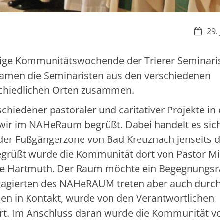
Datum
29.
rige Kommunitätswochende der Trierer Seminaris
kamen die Seminaristen aus den verschiedenen
chiedlichen Orten zusammen.
iedener pastoraler und caritativer Projekte in 
wir im NAHeRaum begrüßt. Dabei handelt es si
n der Fußgängerzone von Bad Kreuznach jenseits d
egrüßt wurde die Kommunität dort von Pastor Mi
ine Hartmuth. Der Raum möchte ein Begegnungs
Engagierten des NAHeRAUM treten aber auch durc
en in Kontakt, wurde von den Verantwortlichen
rt. Im Anschluss daran wurde die Kommunität v