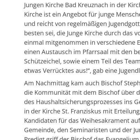
Jungen Kirche Bad Kreuznach in der Kir
Kirche ist ein Angebot für junge Mensch
und reicht von regelmäßigen Jugendgotte
besten sei, die Junge Kirche durch das 
einmal mitgenommen in verschiedene El
einen Austausch im Pfarrsaal mit den b
Schützeichel, sowie einem Teil des Tea
etwas Verrücktes aus!“, gab eine Jugend
Am Nachmittag kam auch Bischof Stepha
die Kommunität mit dem Bischof über d
des Haushaltsicherungsprozesses ins G
in der Kirche St. Franziskus mit Erteilun
Kandidaten für das Weihesakrament au
Gemeinde, den Seminaristen und der Jun
Predigt griff der Bischof das Evangelium