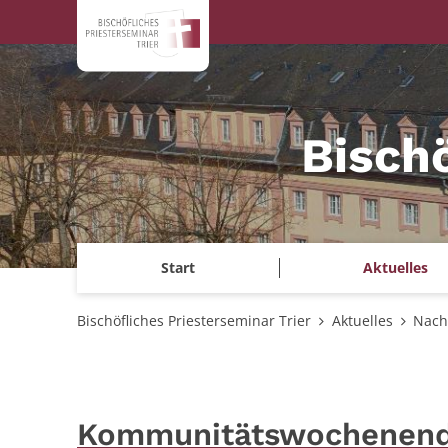
Zum Inhalt springen
Bischö
Start
Aktuelles
Bischöfliches Priesterseminar Trier
Aktuelles
Nach
Kommunitätswochenend