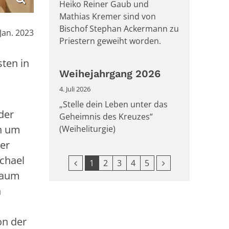
Heiko Reiner Gaub und
Mathias Kremer sind von
Bischof Stephan Ackermann zu
:
 Jan. 2023
Priestern geweiht worden.
ten in
Weihejahrgang 2026
4. Juli 2026
„Stelle dein Leben unter das
der
Geheimnis des Kreuzes“
ch um
(Weiheliturgie)
er
chael
Vorherige Seite
Nächste Seite
1
2
3
4
5
raum
h
on der