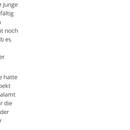
e Junge
fältig
m
ät noch
b es
er
e hatte
pekt
kalamt
r die
 der
r