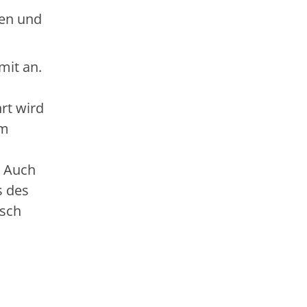
ben und
mit an.
rt wird
em
. Auch
s des
sch